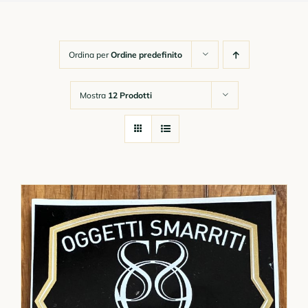
Chi Siamo
Ordina per
Ordine predefinito
Gadget
Mostra
12 Prodotti
Corsi Online
Link Utili e Moduli
Contatti