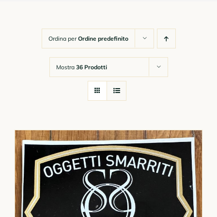
Chi Siamo
Ordina per
Ordine predefinito
Gadget
Mostra
36 Prodotti
Corsi Online
Link Utili e Moduli
Contatti