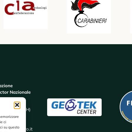
azione
ctor Nazionale
yone, 187
la Al Mare (CH)
0810686
 memorizzare
985097
e ci
ci su questo
or@pec.libero.it