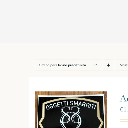
Ordina per
Ordine predefinito
Most
A
€
1