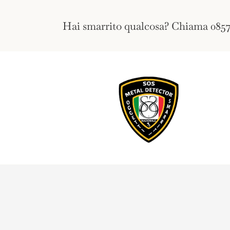
Salta
al
Hai smarrito qualcosa? Chiama 085
contenuto