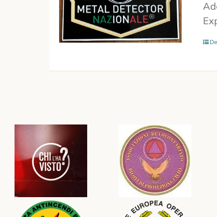
Ade
Exp
De