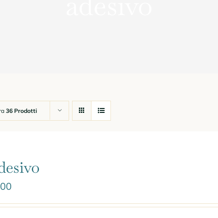
adesivo
ra
36 Prodotti
desivo
.00