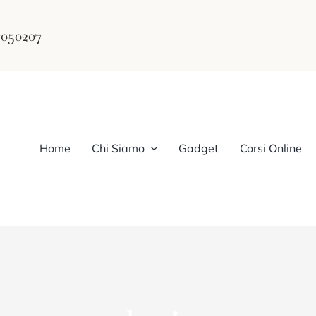
7050207
Home
Chi Siamo
Gadget
Corsi Online