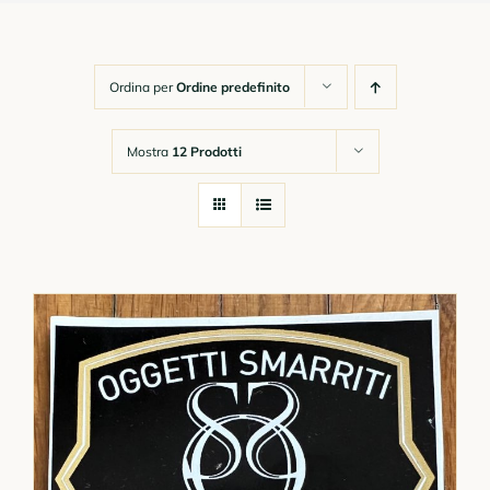
Chi Siamo
Ordina per
Ordine predefinito
Gadget
Mostra
12 Prodotti
Corsi Online
Link Utili e Moduli
Contatti