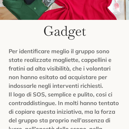
Chi Siamo
Gadget
Gadget
Corsi Online
Per identificare meglio il gruppo sono
state realizzate magliette, cappellini e
fratini ad alta visibilità, che i volontari
Link Utili e Moduli
non hanno esitato ad acquistare per
indossarle negli interventi richiesti.
Il logo di SOS, semplice e pulito, cosi ci
Contatti
contraddistingue. In molti hanno tentato
di copiare questa iniziativa, ma la forza
del gruppo sta proprio nell’assenza di
lucro, nell’onestà dello scopo, nella